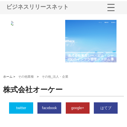
ビジネスリリースネット
る舗
ホクシン設備株式会社が手がけ
株式会社東京シー・エム・シー
株
る給排水空調消火設備工事の実
のGISインフラ管理システム導
か
績と強み
入メリット
由
ホーム >
その他業種
>
その他_法人・企業
株式会社オーケー
twitter
facebook
google+
はてブ