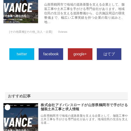
山形県鶴岡市で地域の道路基盤を支える企業として、舗
装工事や土木工事を手がける専門会社があります。地域
住民の生活を支える道路整備から、公共施設周辺の環境
整備まで、幅広い工事実績を持つ企業の取り組みと、
地…
[その他業種][その他_法人・企業]
0views
twitter
facebook
google+
はてブ
おすすめ記事
株式会社アドバンスロードが山形県鶴岡市で手がける
1
舗装土木工事と求人情報
山形県鶴岡市で地域の道路基盤を支える企業として、舗装工事や
土木工事を手がける専門会社があります。地域住民の生活を支え
る道…