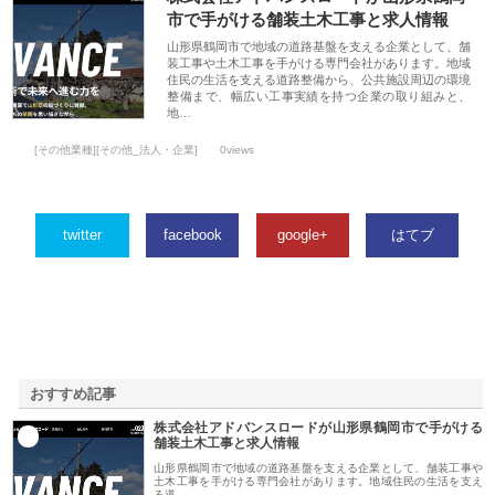
市で手がける舗装土木工事と求人情報
山形県鶴岡市で地域の道路基盤を支える企業として、舗
装工事や土木工事を手がける専門会社があります。地域
住民の生活を支える道路整備から、公共施設周辺の環境
整備まで、幅広い工事実績を持つ企業の取り組みと、
地…
[その他業種][その他_法人・企業]
0views
twitter
facebook
google+
はてブ
おすすめ記事
株式会社アドバンスロードが山形県鶴岡市で手がける
1
舗装土木工事と求人情報
山形県鶴岡市で地域の道路基盤を支える企業として、舗装工事や
土木工事を手がける専門会社があります。地域住民の生活を支え
る道…