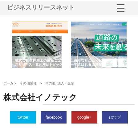
ビジネスリリースネット
選ば
株式会社名神精工の最新ニュー
有限会社エム・ビルドが南多摩
有
ルの
スリリース一覧と注目トピック
で選ばれる道路舗装と土木工事
ネ
の実力
ホーム >
その他業種
>
その他_法人・企業
株式会社イノテック
twitter
facebook
google+
はてブ