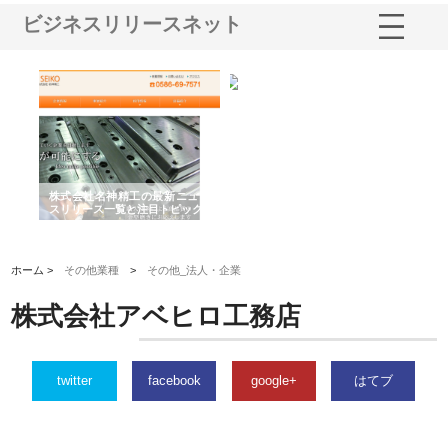
ビジネスリリースネット
選ば
株式会社名神精工の最新ニュー
有限会社エム・ビルドが南多摩
有
ルの
スリリース一覧と注目トピック
で選ばれる道路舗装と土木工事
ネ
の実力
ホーム >
その他業種
>
その他_法人・企業
株式会社アベヒロ工務店
twitter
facebook
google+
はてブ