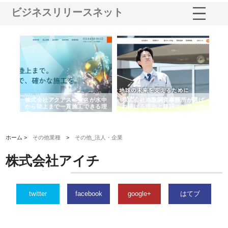
ビジネスリリースネット
シー
株式会社アクアスペースが水中
株式会社地盤調査事務所が選ば
株
ム導
から陸上まで一貫施工できる理
れ続ける理由と建設コンサルの
ス
由
強み
ホーム >
その他業種
>
その他_法人・企業
株式会社アイチ
twitter
facebook
google+
はてブ