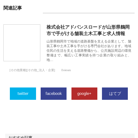
関連記事
株式会社アドバンスロードが山形県鶴岡
市で手がける舗装土木工事と求人情報
山形県鶴岡市で地域の道路基盤を支える企業として、舗
装工事や土木工事を手がける専門会社があります。地域
住民の生活を支える道路整備から、公共施設周辺の環境
整備まで、幅広い工事実績を持つ企業の取り組みと、
地…
[その他業種][その他_法人・企業]
0views
twitter
facebook
google+
はてブ
おすすめ記事