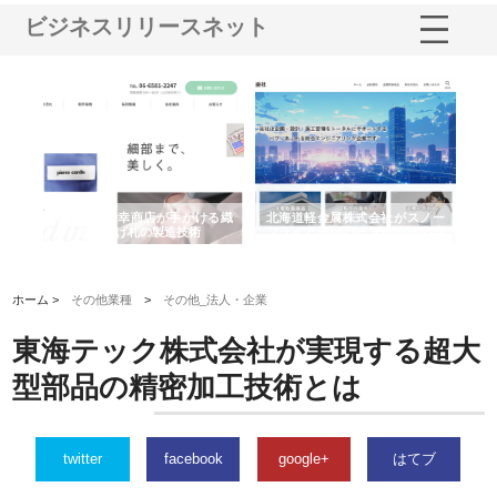
ビジネスリリースネット
多摩
有限会社松幸商店が手がける織
北海道軽金属株式会社がスノー
株
工事
ネームと下げ札の製造技術
フライとテーパーブロックの専
る
用ページを新設
ス
ホーム >
その他業種
>
その他_法人・企業
東海テック株式会社が実現する超大
型部品の精密加工技術とは
twitter
facebook
google+
はてブ