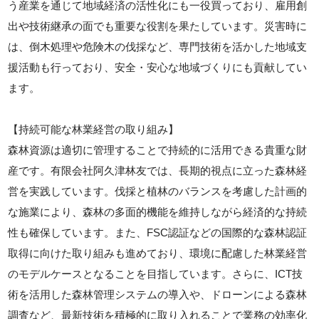
う産業を通じて地域経済の活性化にも一役買っており、雇用創
出や技術継承の面でも重要な役割を果たしています。災害時に
は、倒木処理や危険木の伐採など、専門技術を活かした地域支
援活動も行っており、安全・安心な地域づくりにも貢献してい
ます。
【持続可能な林業経営の取り組み】
森林資源は適切に管理することで持続的に活用できる貴重な財
産です。有限会社阿久津林友では、長期的視点に立った森林経
営を実践しています。伐採と植林のバランスを考慮した計画的
な施業により、森林の多面的機能を維持しながら経済的な持続
性も確保しています。また、FSC認証などの国際的な森林認証
取得に向けた取り組みも進めており、環境に配慮した林業経営
のモデルケースとなることを目指しています。さらに、ICT技
術を活用した森林管理システムの導入や、ドローンによる森林
調査など、最新技術を積極的に取り入れることで業務の効率化