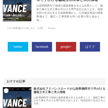
山形県鶴岡市で地域の道路基盤を支える企業として、舗
装工事や土木工事を手がける専門会社があります。地域
住民の生活を支える道路整備から、公共施設周辺の環境
整備まで、幅広い工事実績を持つ企業の取り組みと、
地…
[その他業種][その他_法人・企業]
0views
twitter
facebook
google+
はてブ
おすすめ記事
株式会社アドバンスロードが山形県鶴岡市で手がける
1
舗装土木工事と求人情報
山形県鶴岡市で地域の道路基盤を支える企業として、舗装工事や
土木工事を手がける専門会社があります。地域住民の生活を支え
る道…