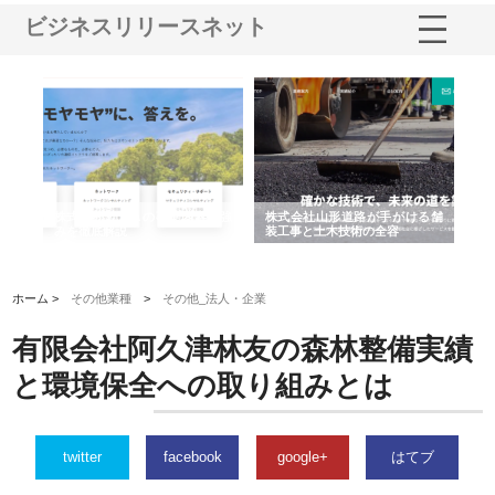
ビジネスリリースネット
業サ
株式会社ＣＳＡの事業内容と強
株式会社山形道路が手がける舗
ホ
報内
みを徹底解説
装工事と土木技術の全容
る
績
ホーム >
その他業種
>
その他_法人・企業
有限会社阿久津林友の森林整備実績
と環境保全への取り組みとは
twitter
facebook
google+
はてブ