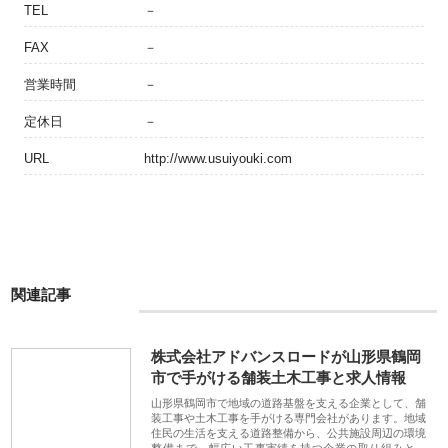
TEL
－
FAX
－
営業時間
－
定休日
－
URL
http://www.usuiyouki.com
関連記事
株式会社アドバンスロードが山形県鶴岡
市で手がける舗装土木工事と求人情報
山形県鶴岡市で地域の道路基盤を支える企業として、舗
装工事や土木工事を手がける専門会社があります。地域
住民の生活を支える道路整備から、公共施設周辺の環境
整備まで、幅広い工事実績を持つ企業の取り組みと、