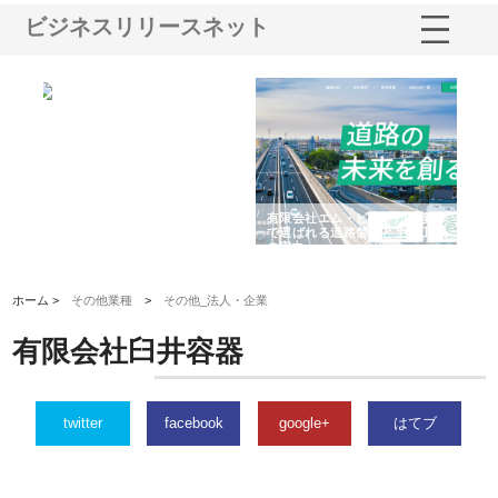
ビジネスリリースネット
選ば
株式会社名神精工の最新ニュー
有限会社エム・ビルドが南多摩
有
ルの
スリリース一覧と注目トピック
で選ばれる道路舗装と土木工事
ネ
の実力
ホーム >
その他業種
>
その他_法人・企業
有限会社臼井容器
twitter
facebook
google+
はてブ