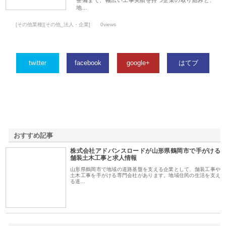
地…
[その他業種][その他_法人・企業]
0views
twitter
facebook
google+
はてブ
おすすめ記事
株式会社アドバンスロードが山形県鶴岡市で手がける
1
舗装土木工事と求人情報
山形県鶴岡市で地域の道路基盤を支える企業として、舗装工事や
土木工事を手がける専門会社があります。地域住民の生活を支え
る道…