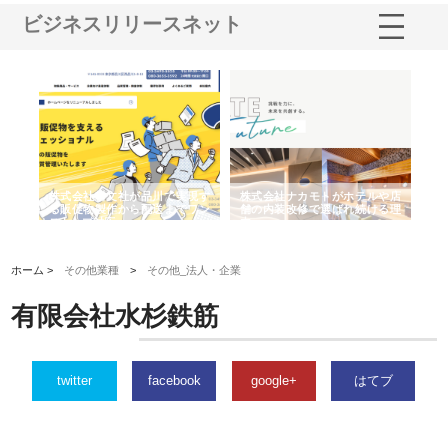
ビジネスリリースネット
ノー
株式会社耕文社が品川で実現す
株式会社ナカモトがホテルや店
株
の専
る販促物製作から配送までワン
舗の内装改修で選ばれ続ける理
れ
ストップ対応
由
強
ホーム >
その他業種
>
その他_法人・企業
有限会社水杉鉄筋
twitter
facebook
google+
はてブ