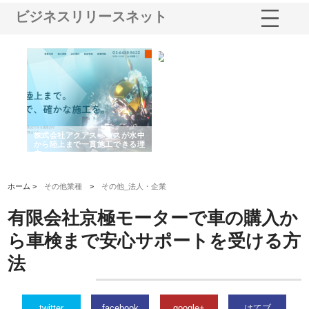
ビジネスリリースネット
シー
株式会社アクアスペースが水中
株式会社地盤調査事務所が選ば
株
ム導
から陸上まで一貫施工できる理
れ続ける理由と建設コンサルの
ス
由
強み
ホーム >
その他業種
>
その他_法人・企業
有限会社京極モーターで車の購入か
ら車検まで安心サポートを受ける方
法
twitter
facebook
google+
はてブ