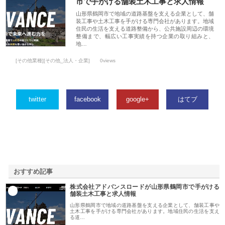
市で手がける舗装土木工事と求人情報
山形県鶴岡市で地域の道路基盤を支える企業として、舗
装工事や土木工事を手がける専門会社があります。地域
住民の生活を支える道路整備から、公共施設周辺の環境
整備まで、幅広い工事実績を持つ企業の取り組みと、
地…
[その他業種][その他_法人・企業]
0views
twitter
facebook
google+
はてブ
おすすめ記事
株式会社アドバンスロードが山形県鶴岡市で手がける
1
舗装土木工事と求人情報
山形県鶴岡市で地域の道路基盤を支える企業として、舗装工事や
土木工事を手がける専門会社があります。地域住民の生活を支え
る道…