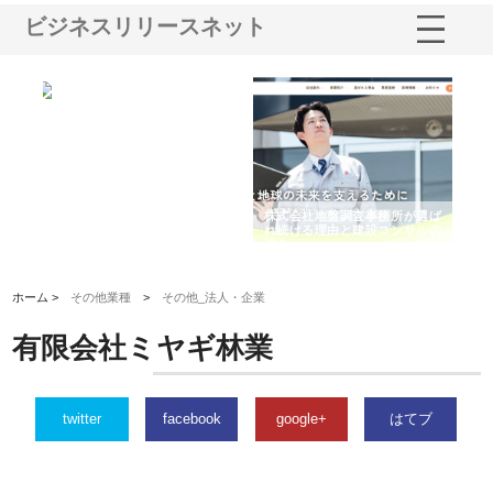
ビジネスリリースネット
シー
株式会社アクアスペースが水中
株式会社地盤調査事務所が選ば
株
ム導
から陸上まで一貫施工できる理
れ続ける理由と建設コンサルの
ス
由
強み
ホーム >
その他業種
>
その他_法人・企業
有限会社ミヤギ林業
twitter
facebook
google+
はてブ