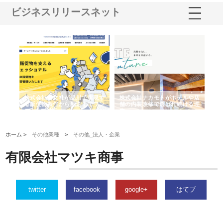
ビジネスリリースネット
ノー
株式会社耕文社が品川で実現す
株式会社ナカモトがホテルや店
株
の専
る販促物製作から配送までワン
舗の内装改修で選ばれ続ける理
れ
ストップ対応
由
強
ホーム >
その他業種
>
その他_法人・企業
有限会社マツキ商事
twitter
facebook
google+
はてブ