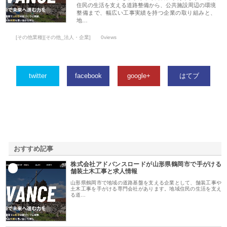
住民の生活を支える道路整備から、公共施設周辺の環境
整備まで、幅広い工事実績を持つ企業の取り組みと、
地…
[その他業種][その他_法人・企業]
0views
twitter
facebook
google+
はてブ
おすすめ記事
株式会社アドバンスロードが山形県鶴岡市で手がける
1
舗装土木工事と求人情報
山形県鶴岡市で地域の道路基盤を支える企業として、舗装工事や
土木工事を手がける専門会社があります。地域住民の生活を支え
る道…