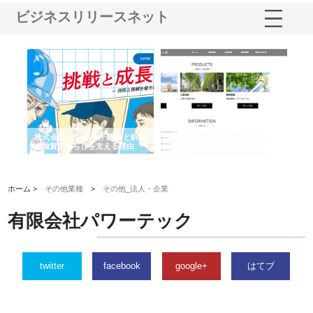
ビジネスリリースネット
三河
株式会社ナツハラが建設と鋲螺
株式会社メタルエースの企業サ
株
構空
で滋賀の暮らしを支える理由
イトが提供する充実した情報内
み
容とは
ホーム >
その他業種
>
その他_法人・企業
有限会社パワーテック
twitter
facebook
google+
はてブ