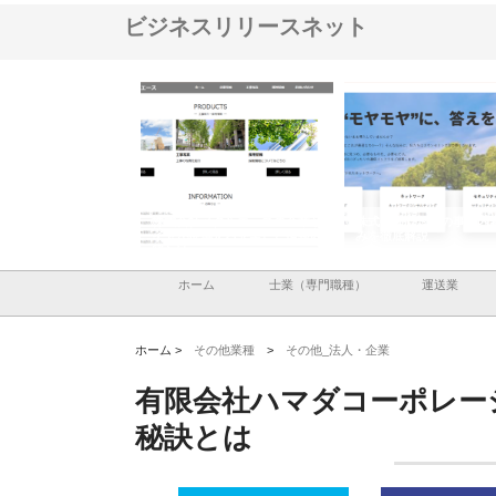
ビジネスリリースネット
社メタルエースの企業サ
株式会社ＣＳＡの事業内容と強
株式会社山形道路が手が
提供する充実した情報内
みを徹底解説
装工事と土木技術の全容
ホーム
士業（専門職種）
運送業
ホーム >
その他業種
>
その他_法人・企業
有限会社ハマダコーポレー
秘訣とは