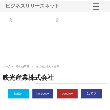
ビジネスリリースネット
る舗
ホクシン設備株式会社が手がけ
株式会社東京シー・エム・シー
株
る給排水空調消火設備工事の実
のGISインフラ管理システム導
か
績と強み
入メリット
由
ホーム >
その他業種
>
その他_法人・企業
映光産業株式会社
twitter
facebook
google+
はてブ