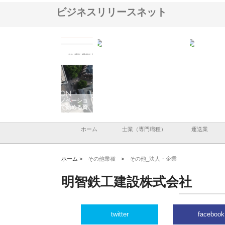
ビジネスリリースネット
アセットイノベーショ
庭楽株式会社が知多半島と三河
株式会社ナツハラが建設
ルーム投資で始める資
と名古屋で叶える理想の外構空
で滋賀の暮らしを支える
老後準備
間
ホーム
士業（専門職種）
運送業
ホーム >
その他業種
>
その他_法人・企業
明智鉄工建設株式会社
twitter
facebook