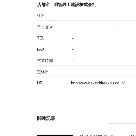
店舗名
明智鉄工建設株式会社
住所
－
アクセス
－
TEL
－
FAX
－
営業時間
－
定休日
－
URL
http://www.akechitekkou.co.jp/
関連記事