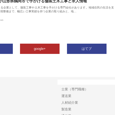
が山形県鶴岡市で手がける舗装土木工事と求人情報
える企業として、舗装工事や土木工事を手がける専門会社があります。地域住民の生活を支
環境整備まで、幅広い工事実績を持つ企業の取り組みと、地…
ews
google+
はてブ
カテゴリー
士業（専門職種）
運送業
人材紹介業
製造業