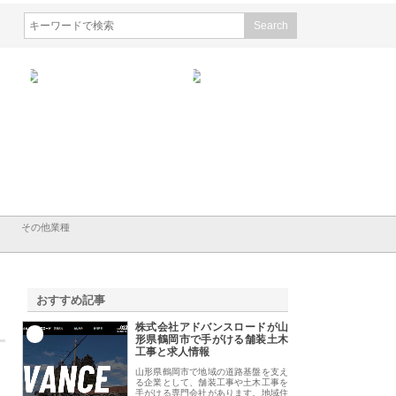
会社山形道路が手がける舗
ホクシン設備株式会社が手がけ
株式会社東京シー・
事と土木技術の全容
る給排水空調消火設備工事の実
のGISインフラ管理
績と強み
入メリット
その他業種
おすすめ記事
株式会社アドバンスロードが山
1
形県鶴岡市で手がける舗装土木
工事と求人情報
山形県鶴岡市で地域の道路基盤を支え
る企業として、舗装工事や土木工事を
手がける専門会社があります。地域住