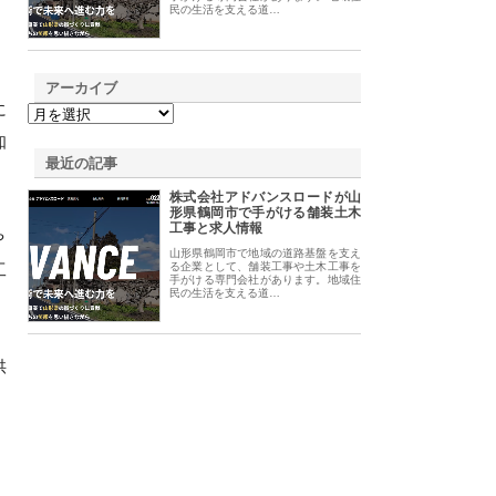
民の生活を支える道…
アーカイブ
に
知
最近の記事
株式会社アドバンスロードが山
形県鶴岡市で手がける舗装土木
工事と求人情報
や
山形県鶴岡市で地域の道路基盤を支え
工
る企業として、舗装工事や土木工事を
手がける専門会社があります。地域住
民の生活を支える道…
供