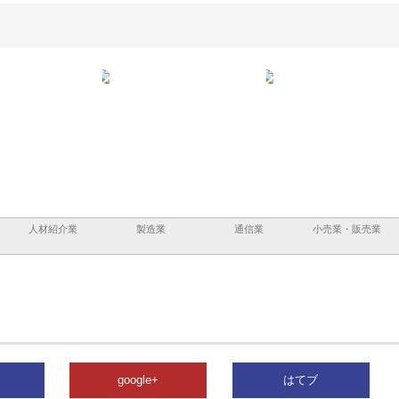
と鋲螺
株式会社メタルエースの企業サ
株式会社ＣＳＡの事業内容と強
株式
理由
イトが提供する充実した情報内
みを徹底解説
装工
容とは
人材紹介業
製造業
通信業
小売業・販売業
google+
はてブ