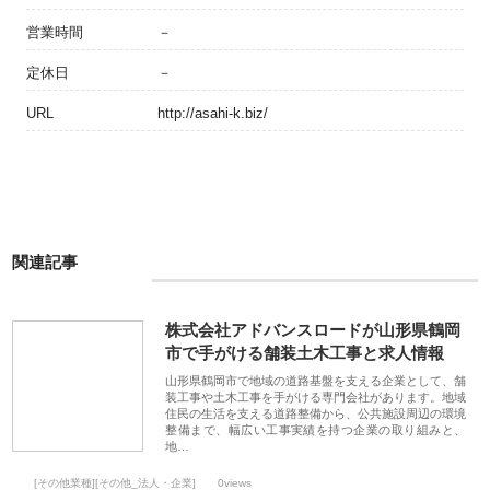
営業時間
－
定休日
－
URL
http://asahi-k.biz/
関連記事
株式会社アドバンスロードが山形県鶴岡
市で手がける舗装土木工事と求人情報
山形県鶴岡市で地域の道路基盤を支える企業として、舗
装工事や土木工事を手がける専門会社があります。地域
住民の生活を支える道路整備から、公共施設周辺の環境
整備まで、幅広い工事実績を持つ企業の取り組みと、
地…
[その他業種][その他_法人・企業]
0views