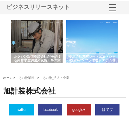
ビジネスリリースネット
る舗
ホクシン設備株式会社が手がけ
株式会社東京シー・エム・シー
株
る給排水空調消火設備工事の実
のGISインフラ管理システム導
か
績と強み
入メリット
由
ホーム >
その他業種
>
その他_法人・企業
旭計装株式会社
twitter
facebook
google+
はてブ