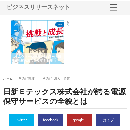
ビジネスリリースネット
三河
株式会社ナツハラが建設と鋲螺
株式会社メタルエースの企業サ
株
構空
で滋賀の暮らしを支える理由
イトが提供する充実した情報内
み
容とは
ホーム >
その他業種
>
その他_法人・企業
日新Ｅテックス株式会社が誇る電源
保守サービスの全貌とは
twitter
facebook
google+
はてブ