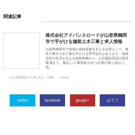
関連記事
株式会社アドバンスロードが山形県鶴岡
市で手がける舗装土木工事と求人情報
山形県鶴岡市で地域の道路基盤を支える企業として、舗
装工事や土木工事を手がける専門会社があります。地域
住民の生活を支える道路整備から、公共施設周辺の環境
整備まで、幅広い工事実績を持つ企業の取り組みと、
地…
[その他業種][その他_法人・企業]
0views
twitter
facebook
google+
はてブ