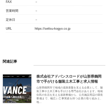
FAX
－
営業時間
－
定休日
－
URL
https://settsu-kogyo.co.jp
関連記事
株式会社アドバンスロードが山形県鶴岡
市で手がける舗装土木工事と求人情報
山形県鶴岡市で地域の道路基盤を支える企業として、舗
装工事や土木工事を手がける専門会社があります。地域
住民の生活を支える道路整備から、公共施設周辺の環境
整備まで、幅広い工事実績を持つ企業の取り組みと、
地…