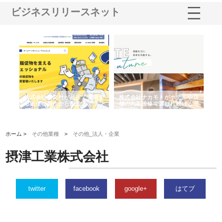
ビジネスリリースネット
ノー
株式会社耕文社が品川で実現す
株式会社ナカモトがホテルや店
株
の専
る販促物製作から配送までワン
舗の内装改修で選ばれ続ける理
れ
ストップ対応
由
強
ホーム >
その他業種
>
その他_法人・企業
摂津工業株式会社
twitter
facebook
google+
はてブ