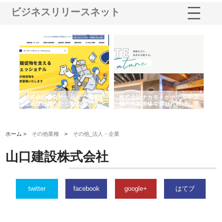
ビジネスリリースネット
ノー
株式会社耕文社が品川で実現す
株式会社ナカモトがホテルや店
株
の専
る販促物製作から配送までワン
舗の内装改修で選ばれ続ける理
れ
ストップ対応
由
強
ホーム >
その他業種
>
その他_法人・企業
山口建設株式会社
twitter
facebook
google+
はてブ