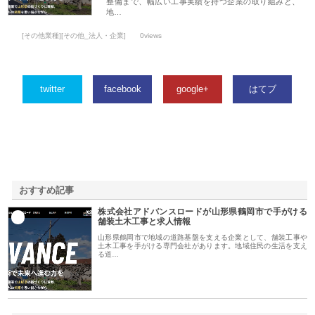
整備まで、幅広い工事実績を持つ企業の取り組みと、
地…
[その他業種][その他_法人・企業]
0views
twitter
facebook
google+
はてブ
おすすめ記事
株式会社アドバンスロードが山形県鶴岡市で手がける
1
舗装土木工事と求人情報
山形県鶴岡市で地域の道路基盤を支える企業として、舗装工事や
土木工事を手がける専門会社があります。地域住民の生活を支え
る道…