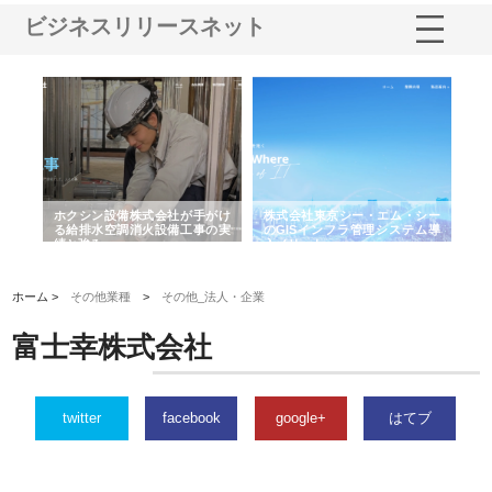
ビジネスリリースネット
る舗
ホクシン設備株式会社が手がけ
株式会社東京シー・エム・シー
株
る給排水空調消火設備工事の実
のGISインフラ管理システム導
か
績と強み
入メリット
由
ホーム >
その他業種
>
その他_法人・企業
富士幸株式会社
twitter
facebook
google+
はてブ