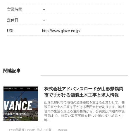
営業時間
－
定休日
－
URL
http://www.glaze.co.jp/
関連記事
株式会社アドバンスロードが山形県鶴岡
市で手がける舗装土木工事と求人情報
山形県鶴岡市で地域の道路基盤を支える企業として、舗
装工事や土木工事を手がける専門会社があります。地域
住民の生活を支える道路整備から、公共施設周辺の環境
整備まで、幅広い工事実績を持つ企業の取り組みと、
地…
[その他業種][その他_法人・企業]
0views