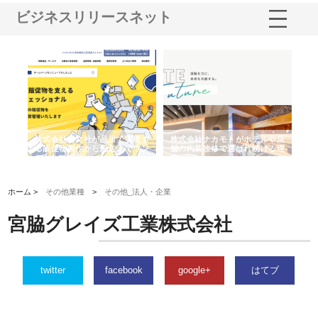
ビジネスリリースネット
ノー
株式会社耕文社が品川で実現す
株式会社ナカモトがホテルや店
株
の専
る販促物製作から配送までワン
舗の内装改修で選ばれ続ける理
れ
ストップ対応
由
強
ホーム >
その他業種
>
その他_法人・企業
宮脇グレイズ工業株式会社
twitter
facebook
google+
はてブ