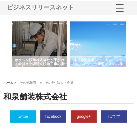
ビジネスリリースネット
る舗
ホクシン設備株式会社が手がけ
株式会社東京シー・エム・シー
株
る給排水空調消火設備工事の実
のGISインフラ管理システム導
か
績と強み
入メリット
由
ホーム >
その他業種
>
その他_法人・企業
和泉舗装株式会社
twitter
facebook
google+
はてブ