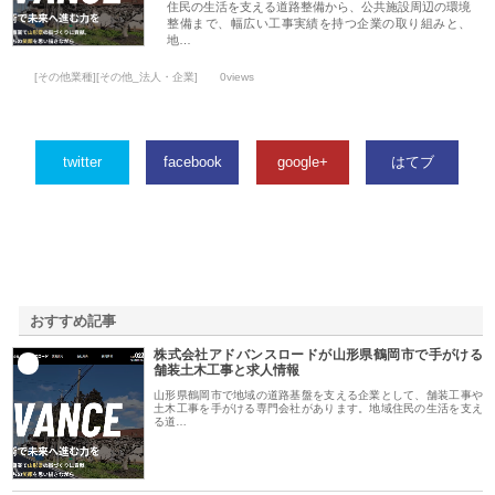
住民の生活を支える道路整備から、公共施設周辺の環境
整備まで、幅広い工事実績を持つ企業の取り組みと、
地…
[その他業種][その他_法人・企業]
0views
twitter
facebook
google+
はてブ
おすすめ記事
株式会社アドバンスロードが山形県鶴岡市で手がける
1
舗装土木工事と求人情報
山形県鶴岡市で地域の道路基盤を支える企業として、舗装工事や
土木工事を手がける専門会社があります。地域住民の生活を支え
る道…