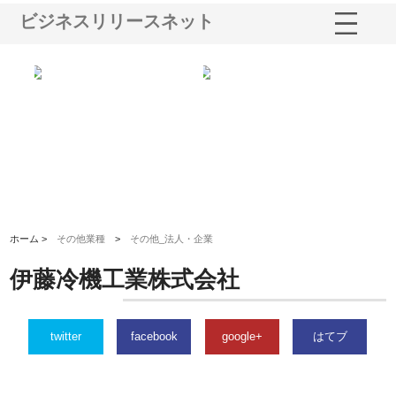
ビジネスリリースネット
選ば
株式会社名神精工の最新ニュー
有限会社エム・ビルドが南多摩
有
ルの
スリリース一覧と注目トピック
で選ばれる道路舗装と土木工事
ネ
の実力
ホーム >
その他業種
>
その他_法人・企業
伊藤冷機工業株式会社
twitter
facebook
google+
はてブ