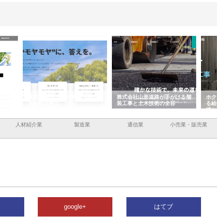
企業サ
株式会社ＣＳＡの事業内容と強
株式会社山形道路が手がける舗
ホク
情報内
みを徹底解説
装工事と土木技術の全容
る給
績と
人材紹介業
製造業
通信業
小売業・販売業
google+
はてブ