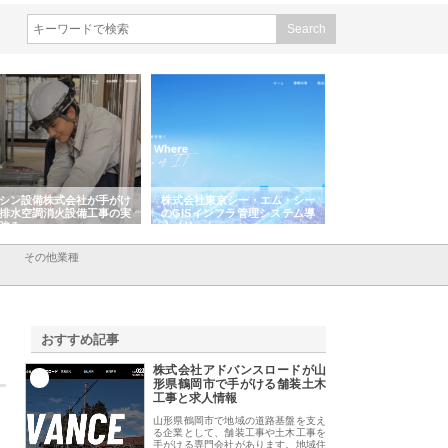
シン設備株式会社が手がけ
株式会社東京シー・エム・シー
株式会社アクアスペ
排水空調消火設備工事の実
のGISインフラ管理システム導
から陸上まで一貫施
強み
入メリット
由
その他業種
おすすめ記事
株式会社アドバンスロードが山
1
形県鶴岡市で手がける舗装土木
工事と求人情報
山形県鶴岡市で地域の道路基盤を支え
る企業として、舗装工事や土木工事を
手がける専門会社があります。地域住