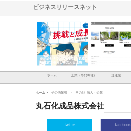
ビジネスリリースネット
会社が知多半島と三河
株式会社ナツハラが建設と鋲螺
株式会社メタルエースの
で叶える理想の外構空
で滋賀の暮らしを支える理由
イトが提供する充実した
容とは
ホーム
士業（専門職種）
運送業
ホーム >
その他業種
>
その他_法人・企業
丸石化成品株式会社
twitter
facebook