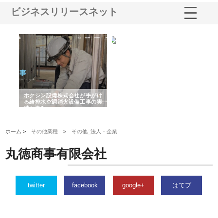
ビジネスリリースネット
る舗
ホクシン設備株式会社が手がけ
株式会社東京シー・エム・シー
株
る給排水空調消火設備工事の実
のGISインフラ管理システム導
か
績と強み
入メリット
由
ホーム >
その他業種
>
その他_法人・企業
丸徳商事有限会社
twitter
facebook
google+
はてブ