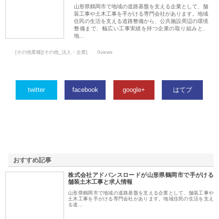
山形県鶴岡市で地域の道路基盤を支える企業として、舗
装工事や土木工事を手がける専門会社があります。地域
住民の生活を支える道路整備から、公共施設周辺の環境
整備まで、幅広い工事実績を持つ企業の取り組みと、
地…
[その他業種][その他_法人・企業]
0views
twitter
facebook
google+
はてブ
おすすめ記事
株式会社アドバンスロードが山形県鶴岡市で手がける
1
舗装土木工事と求人情報
山形県鶴岡市で地域の道路基盤を支える企業として、舗装工事や
土木工事を手がける専門会社があります。地域住民の生活を支え
る道…