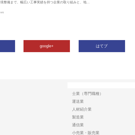
環境整備まで、幅広い工事実績を持つ企業の取り組みと、地…
ews
google+
はてブ
カテゴリー
士業（専門職種）
運送業
人材紹介業
製造業
通信業
小売業・販売業