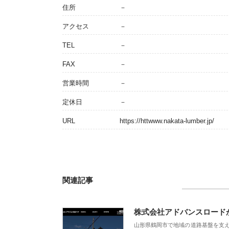
住所
－
アクセス
－
TEL
－
FAX
－
営業時間
－
定休日
－
URL
https://httwww.nakata-lumber.jp/
関連記事
株式会社アドバンスロード
山形県鶴岡市で地域の道路基盤を支