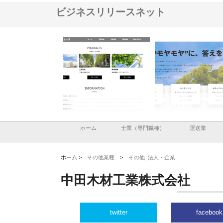
ビジネスリリースネット
設と鋲螺
株式会社メタルエースの企業サ
株式会社ＣＳＡの事業内容と強
株
る理由
イトが提供する充実した情報内
みを徹底解説
装
容とは
ホーム
士業（専門職種）
運送業
ホーム >
その他業種
>
その他_法人・企業
中田木材工業株式会社
twitter
facebook