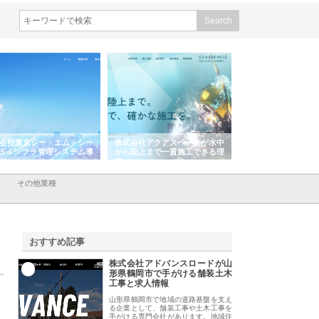
・エム・シー
株式会社アクアスペースが水中
株式会社地盤調査事務所が選ば
管理システム導
から陸上まで一貫施工できる理
れ続ける理由と建設コンサルの
由
強み
その他業種
おすすめ記事
株式会社アドバンスロードが山
1
形県鶴岡市で手がける舗装土木
工事と求人情報
山形県鶴岡市で地域の道路基盤を支え
る企業として、舗装工事や土木工事を
手がける専門会社があります。地域住