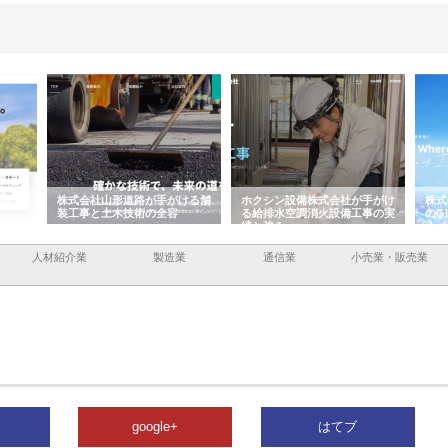
式会社山形道路が手がける舗
ホクシン設備株式会社が手がけ
株式会社東京シー
工事と土木技術の全容
る給排水空調消火設備工事の実
のGISインフラ
績と強み
入メリット
人材紹介業
製造業
通信業
小売業・販売業
google+
はてブ