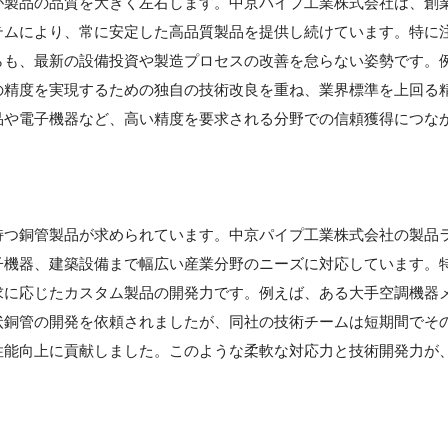
が製品の品質を大きく左右します。中京パイプ工業株式会社は、創
テムにより、常に安定した高品質製品を提供し続けています。特に
らも、最新の設備投資や製造プロセスの改善を怠らない姿勢です。
の精度を実現するための独自の技術改良を重ね、業界標準を上回る
品や電子機器など、高い精度を要求される分野での信頼獲得につな
持つ銅管製品が求められています。中京パイプ工業株式会社の製品
子機器、建築設備まで幅広い産業分野のニーズに対応しています。
求に応じたカスタム製品の開発力です。例えば、ある大手空調機器
状銅管の開発を依頼されましたが、同社の技術チームは短期間でそ
性能向上に貢献しました。このような柔軟な対応力と技術開発力が