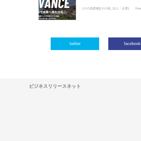
[その他業種][その他_法人・企業]
0vi
twitter
facebook
ビジネスリリースネット