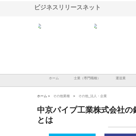
ビジネスリリースネット
ＯＮＯｃｏｍｐａｎｙ
株式会社アセットイノベーショ
庭楽株式会社が知多半島
ら広域配送を実現でき
ンのワンルーム投資で始める資
と名古屋で叶える理想の
産形成と老後準備
間
ホーム
士業（専門職種）
運送業
ホーム >
その他業種
>
その他_法人・企業
中京パイプ工業株式会社の
とは