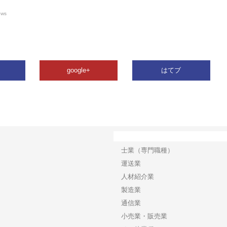
ews
google+
はてブ
カテゴリー
士業（専門職種）
運送業
人材紹介業
製造業
通信業
小売業・販売業