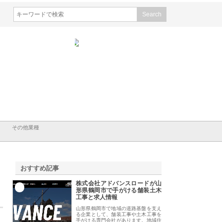
会社ＣＳＡの事業内容と強
株式会社山形道路が手がける舗
ホクシン設備株式会
徹底解説
装工事と土木技術の全容
る給排水空調消火設
績と強み
その他業種
おすすめ記事
株式会社アドバンスロードが山
1
形県鶴岡市で手がける舗装土木
工事と求人情報
山形県鶴岡市で地域の道路基盤を支え
る企業として、舗装工事や土木工事を
手がける専門会社があります。地域住