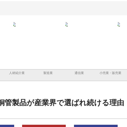
と三河
株式会社ナツハラが建設と鋲螺
株式会社メタルエースの企業サ
株式
外構空
で滋賀の暮らしを支える理由
イトが提供する充実した情報内
みを
容とは
人材紹介業
製造業
通信業
小売業・販売業
銅管製品が産業界で選ばれ続ける理由