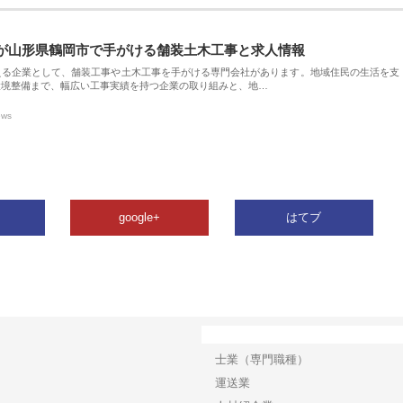
が山形県鶴岡市で手がける舗装土木工事と求人情報
える企業として、舗装工事や土木工事を手がける専門会社があります。地域住民の生活を支
環境整備まで、幅広い工事実績を持つ企業の取り組みと、地…
ews
google+
はてブ
カテゴリー
士業（専門職種）
運送業