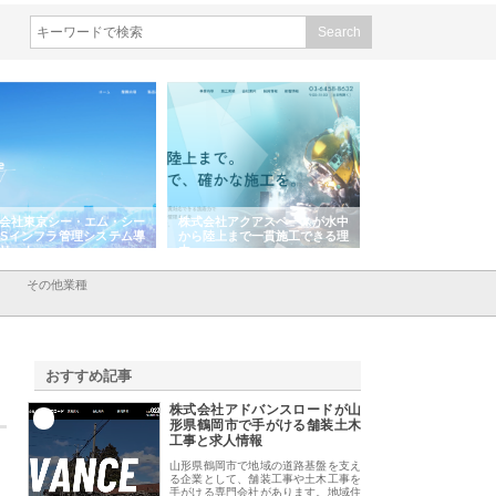
式会社アクアスペースが水中
株式会社地盤調査事務所が選ば
株式会社名神精工
ら陸上まで一貫施工できる理
れ続ける理由と建設コンサルの
スリリース一覧と
強み
その他業種
おすすめ記事
株式会社アドバンスロードが山
1
形県鶴岡市で手がける舗装土木
工事と求人情報
山形県鶴岡市で地域の道路基盤を支え
る企業として、舗装工事や土木工事を
手がける専門会社があります。地域住