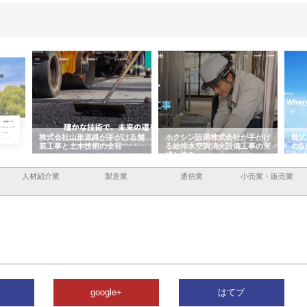
がける舗
ホクシン設備株式会社が手がけ
株式会社東京シー・エム・シー
株
容
る給排水空調消火設備工事の実
のGISインフラ管理システム導
か
績と強み
入メリット
由
人材紹介業
製造業
通信業
小売業・販売業
google+
はてブ