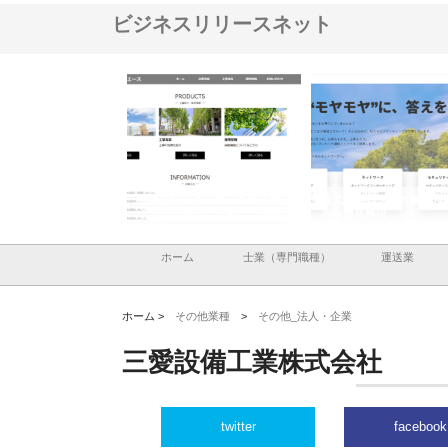
ビジネスリリースネット
社メタルエースの企業サ
株式会社ＣＳＡの事業内容と強
株式会社山形道路が手
提供する充実した情報内
みを徹底解説
装工事と土木技術の全
ホーム
士業（専門職種）
運送業
ホーム >
その他業種
>
その他_法人・企業
三愛設備工業株式会社
twitter
facebook