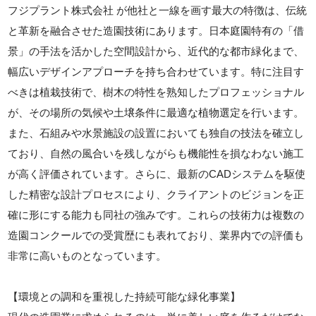
フジプラント株式会社 が他社と一線を画す最大の特徴は、伝統
と革新を融合させた造園技術にあります。日本庭園特有の「借
景」の手法を活かした空間設計から、近代的な都市緑化まで、
幅広いデザインアプローチを持ち合わせています。特に注目す
べきは植栽技術で、樹木の特性を熟知したプロフェッショナル
が、その場所の気候や土壌条件に最適な植物選定を行います。
また、石組みや水景施設の設置においても独自の技法を確立し
ており、自然の風合いを残しながらも機能性を損なわない施工
が高く評価されています。さらに、最新のCADシステムを駆使
した精密な設計プロセスにより、クライアントのビジョンを正
確に形にする能力も同社の強みです。これらの技術力は複数の
造園コンクールでの受賞歴にも表れており、業界内での評価も
非常に高いものとなっています。
【環境との調和を重視した持続可能な緑化事業】