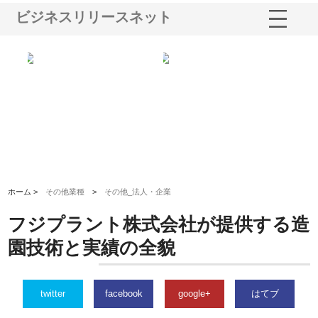
ビジネスリリースネット
選ば
株式会社名神精工の最新ニュー
有限会社エム・ビルドが南多摩
有
ルの
スリリース一覧と注目トピック
で選ばれる道路舗装と土木工事
ネ
の実力
ホーム >
その他業種
>
その他_法人・企業
フジプラント株式会社が提供する造
園技術と実績の全貌
twitter
facebook
google+
はてブ