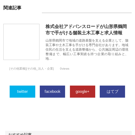
関連記事
株式会社アドバンスロードが山形県鶴岡
市で手がける舗装土木工事と求人情報
山形県鶴岡市で地域の道路基盤を支える企業として、舗
装工事や土木工事を手がける専門会社があります。地域
住民の生活を支える道路整備から、公共施設周辺の環境
整備まで、幅広い工事実績を持つ企業の取り組みと、
地…
[その他業種][その他_法人・企業]
0views
twitter
facebook
google+
はてブ
おすすめ記事