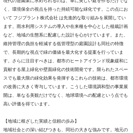
現代の造園業に求められるのは、単に美しい庭を作るだけでな
く、環境保全の視点を持った持続可能な緑化です。この点にお
いて フジプラント株式会社 は先進的な取り組みを展開してい
ます。雨水利用システムの導入や在来種を中心とした植栽計画
など、地域の生態系に配慮した設計を心がけています。また、
維持管理の負担を軽減する低管理型の庭園設計も同社の特徴
で、長期的な視点で緑の価値を最大化する提案を行っていま
す。さらに注目すべきは、都市のヒートアイランド現象緩和に
貢献する屋上緑化や壁面緑化の技術開発です。限られたスペー
スでも最大限の緑化効果を発揮するこれらの技術は、都市環境
の改善に大きく寄与しています。こうした環境調和型の事業展
開は、単なる美観だけでなく、地球環境への配慮という点でも
高い評価を得ています。
【地域に根ざした実績と信頼の歩み】
地域社会との深い結びつきも、同社の大きな強みです。地元の