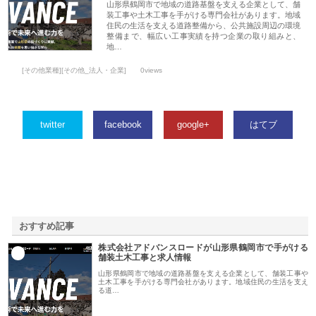
山形県鶴岡市で地域の道路基盤を支える企業として、舗
装工事や土木工事を手がける専門会社があります。地域
住民の生活を支える道路整備から、公共施設周辺の環境
整備まで、幅広い工事実績を持つ企業の取り組みと、
地…
[その他業種][その他_法人・企業]
0views
twitter
facebook
google+
はてブ
おすすめ記事
株式会社アドバンスロードが山形県鶴岡市で手がける
1
舗装土木工事と求人情報
山形県鶴岡市で地域の道路基盤を支える企業として、舗装工事や
土木工事を手がける専門会社があります。地域住民の生活を支え
る道…