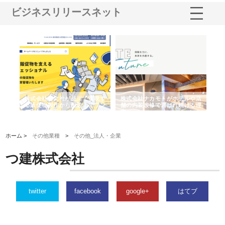
ビジネスリリースネット
ノー
株式会社耕文社が品川で実現す
株式会社ナカモトがホテルや店
株
の専
る販促物製作から配送までワン
舗の内装改修で選ばれ続ける理
れ
ストップ対応
由
強
ホーム >
その他業種
>
その他_法人・企業
つ建株式会社
twitter
facebook
google+
はてブ