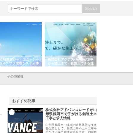
会社東京シー・エム・シー
株式会社アクアスペースが水中
株式会社地盤調査事
ISインフラ管理システム導
から陸上まで一貫施工できる理
れ続ける理由と建設
リット
由
強み
その他業種
おすすめ記事
株式会社アドバンスロードが山
1
形県鶴岡市で手がける舗装土木
工事と求人情報
山形県鶴岡市で地域の道路基盤を支え
る企業として、舗装工事や土木工事を
手がける専門会社があります。地域住