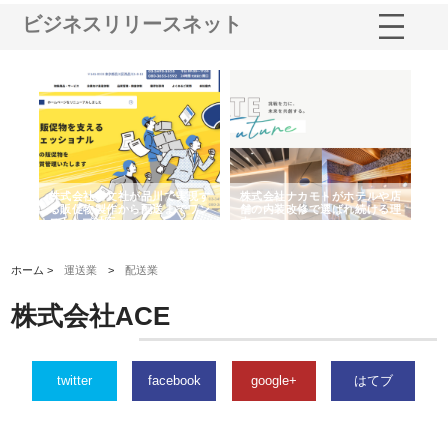
ビジネスリリースネット
ノー
株式会社耕文社が品川で実現す
株式会社ナカモトがホテルや店
株
の専
る販促物製作から配送までワン
舗の内装改修で選ばれ続ける理
れ
ストップ対応
由
強
ホーム >
運送業
>
配送業
株式会社ACE
twitter
facebook
google+
はてブ