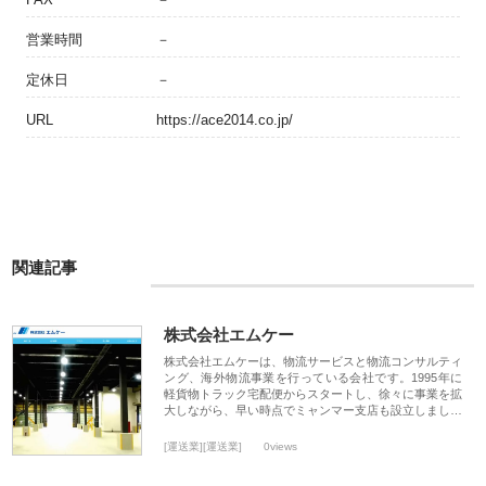
営業時間
－
定休日
－
URL
https://ace2014.co.jp/
関連記事
株式会社エムケー
株式会社エムケーは、物流サービスと物流コンサルティ
ング、海外物流事業を行っている会社です。1995年に
軽貨物トラック宅配便からスタートし、徐々に事業を拡
大しながら、早い時点でミャンマー支店も設立しまし…
[運送業][運送業]
0views