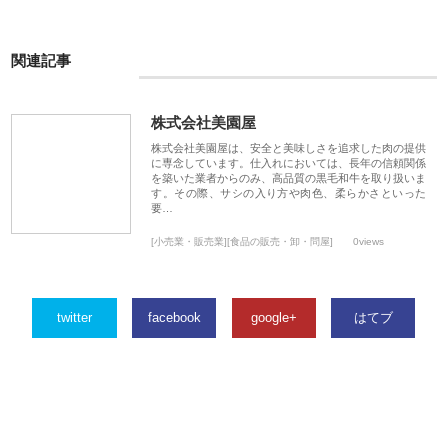
関連記事
株式会社美園屋
株式会社美園屋は、安全と美味しさを追求した肉の提供
に専念しています。仕入れにおいては、長年の信頼関係
を築いた業者からのみ、高品質の黒毛和牛を取り扱いま
す。その際、サシの入り方や肉色、柔らかさといった
要…
[小売業・販売業][食品の販売・卸・問屋]
0views
twitter
facebook
google+
はてブ