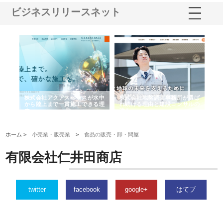
ビジネスリリースネット
シー
株式会社アクアスペースが水中
株式会社地盤調査事務所が選ば
株
ム導
から陸上まで一貫施工できる理
れ続ける理由と建設コンサルの
ス
由
強み
ホーム >
小売業・販売業
>
食品の販売・卸・問屋
有限会社仁井田商店
twitter
facebook
google+
はてブ