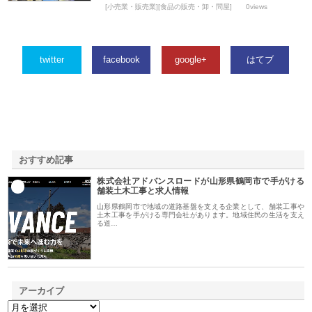
[小売業・販売業][食品の販売・卸・問屋]
0views
twitter
facebook
google+
はてブ
おすすめ記事
株式会社アドバンスロードが山形県鶴岡市で手がける
1
舗装土木工事と求人情報
山形県鶴岡市で地域の道路基盤を支える企業として、舗装工事や
土木工事を手がける専門会社があります。地域住民の生活を支え
る道…
アーカイブ