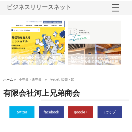
ビジネスリリースネット
ノー
株式会社耕文社が品川で実現す
株式会社ナカモトがホテルや店
株
の専
る販促物製作から配送までワン
舗の内装改修で選ばれ続ける理
れ
ストップ対応
由
強
ホーム >
小売業・販売業
>
その他_販売・卸
有限会社河上兄弟商会
twitter
facebook
google+
はてブ