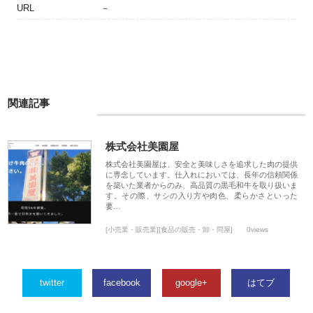
URL
－
関連記事
株式会社美園屋
株式会社美園屋は、安全と美味しさを追求した肉の提供
に専念しています。仕入れにおいては、長年の信頼関係
を築いた業者からのみ、高品質の黒毛和牛を取り扱いま
す。その際、サシの入り方や肉色、柔らかさといった
要…
[小売業・販売業][食品の販売・卸・問屋]
0views
twitter
facebook
google+
はてブ