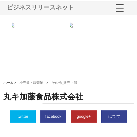
ビジネスリリースネット
シー
株式会社アクアスペースが水中
株式会社地盤調査事務所が選ば
株
ム導
から陸上まで一貫施工できる理
れ続ける理由と建設コンサルの
ス
由
強み
ホーム >
小売業・販売業
>
その他_販売・卸
丸キ加藤食品株式会社
twitter
facebook
google+
はてブ