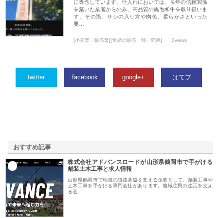
に専念しています。仕入れにおいては、長年の信頼関係
を築いた業者からのみ、高品質の黒毛和牛を取り扱いま
す。その際、サシの入り方や肉色、柔らかさといった
要…
[小売業・販売業][食品の販売・卸・問屋]
0views
twitter
facebook
google+
はてブ
おすすめ記事
株式会社アドバンスロードが山形県鶴岡市で手がける
1
舗装土木工事と求人情報
山形県鶴岡市で地域の道路基盤を支える企業として、舗装工事や
土木工事を手がける専門会社があります。地域住民の生活を支え
る道…