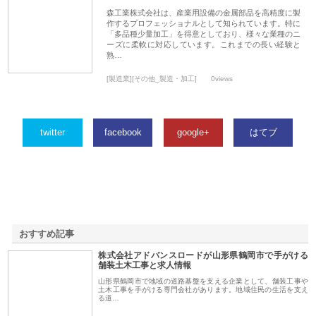
森工業株式会社は、産業用設備の金属部品を高精度に製
作するプロフェッショナルとして知られています。特に
「多品種少量加工」を得意としており、様々な業種のニ
ーズに柔軟に対応しています。これまでの長い経験と
熟…
[製造業][その他_製造・加工]
0views
twitter
facebook
google+
はてブ
おすすめ記事
株式会社アドバンスロードが山形県鶴岡市で手がける
1
舗装土木工事と求人情報
山形県鶴岡市で地域の道路基盤を支える企業として、舗装工事や
土木工事を手がける専門会社があります。地域住民の生活を支え
る道…