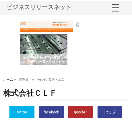
ビジネスリリースネット
選ば
株式会社名神精工の最新ニュー
有限会社エム・ビルドが南多摩
有
ルの
スリリース一覧と注目トピック
で選ばれる道路舗装と土木工事
ネ
の実力
ホーム >
製造業
>
その他_製造・加工
株式会社ＣＬＦ
twitter
facebook
google+
はてブ