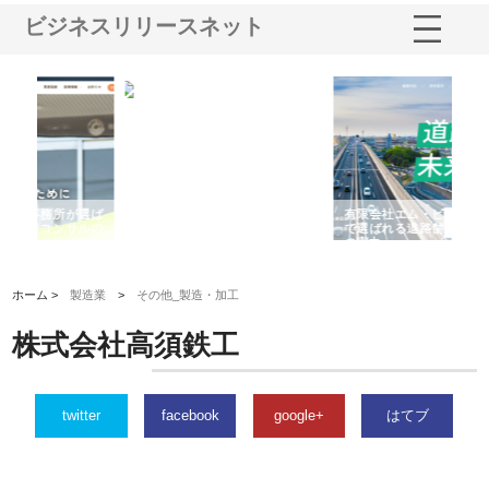
ビジネスリリースネット
選ば
株式会社名神精工の最新ニュー
有限会社エム・ビルドが南多摩
有
ルの
スリリース一覧と注目トピック
で選ばれる道路舗装と土木工事
ネ
の実力
ホーム >
製造業
>
その他_製造・加工
株式会社高須鉄工
twitter
facebook
google+
はてブ