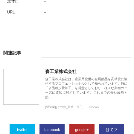
定休日
－
URL
－
関連記事
森工業株式会社
森工業株式会社は、産業用設備の金属部品を高精度に製
作するプロフェッショナルとして知られています。特に
「多品種少量加工」を得意としており、様々な業種のニ
ーズに柔軟に対応しています。これまでの長い経験と
熟…
[製造業][その他_製造・加工]
0views
twitter
facebook
google+
はてブ