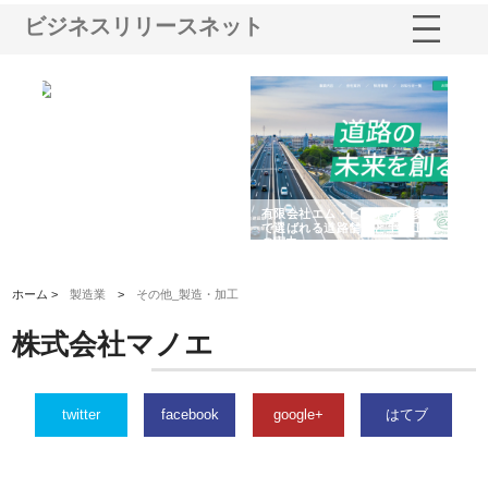
ビジネスリリースネット
選ば
株式会社名神精工の最新ニュー
有限会社エム・ビルドが南多摩
有
ルの
スリリース一覧と注目トピック
で選ばれる道路舗装と土木工事
ネ
の実力
ホーム >
製造業
>
その他_製造・加工
株式会社マノエ
twitter
facebook
google+
はてブ