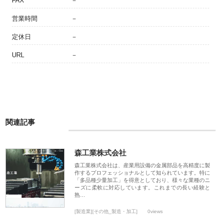
FAX
－
営業時間
－
定休日
－
URL
－
関連記事
森工業株式会社
森工業株式会社は、産業用設備の金属部品を高精度に製
作するプロフェッショナルとして知られています。特に
「多品種少量加工」を得意としており、様々な業種のニ
ーズに柔軟に対応しています。これまでの長い経験と
熟…
[製造業][その他_製造・加工]
0views