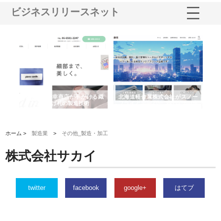
ビジネスリリースネット
多摩
有限会社松幸商店が手がける織
北海道軽金属株式会社がスノー
株
工事
ネームと下げ札の製造技術
フライとテーパーブロックの専
る
用ページを新設
ス
ホーム >
製造業
>
その他_製造・加工
株式会社サカイ
twitter
facebook
google+
はてブ