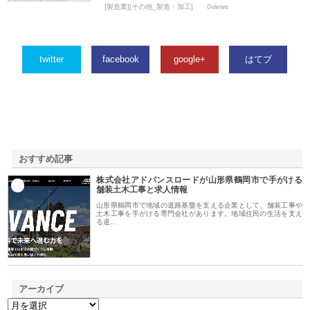
[製造業][その他_製造・加工]
0views
twitter
facebook
google+
はてブ
おすすめ記事
株式会社アドバンスロードが山形県鶴岡市で手がける
1
舗装土木工事と求人情報
山形県鶴岡市で地域の道路基盤を支える企業として、舗装工事や
土木工事を手がける専門会社があります。地域住民の生活を支え
る道…
アーカイブ