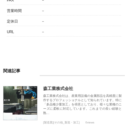
FAX
－
営業時間
－
定休日
－
URL
－
関連記事
森工業株式会社
森工業株式会社は、産業用設備の金属部品を高精度に製
作するプロフェッショナルとして知られています。特に
「多品種少量加工」を得意としており、様々な業種のニ
ーズに柔軟に対応しています。これまでの長い経験と
熟…
[製造業][その他_製造・加工]
0views