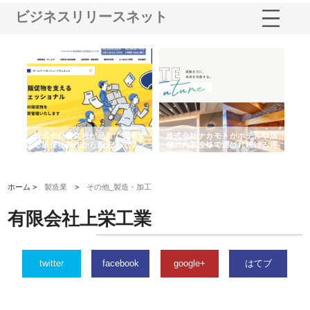
ビジネスリリースネット
ノー
株式会社耕文社が品川で実現す
株式会社ナカモトがホテルや店
株
の専
る販促物製作から配送までワン
舗の内装改修で選ばれ続ける理
れ
ストップ対応
由
強
ホーム >
製造業
>
その他_製造・加工
有限会社上栄工業
twitter
facebook
google+
はてブ