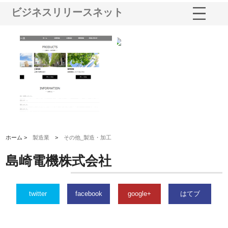
ビジネスリリースネット
鋲螺
株式会社メタルエースの企業サ
株式会社ＣＳＡの事業内容と強
株
由
イトが提供する充実した情報内
みを徹底解説
装
容とは
ホーム >
製造業
>
その他_製造・加工
島崎電機株式会社
twitter
facebook
google+
はてブ