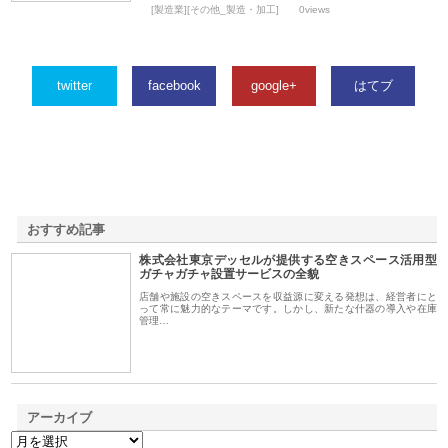
[製造業][その他_製造・加工]
0views
twitter
facebook
google+
はてブ
おすすめ記事
株式会社東京デッセルが提供する空きスペース活用型
1
ガチャガチャ設置サービスの全貌
店舗や施設の空きスペースを収益源に変える発想は、経営者にと
って常に魅力的なテーマです。しかし、新たな什器の導入や在庫
管理…
アーカイブ