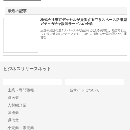
最近の記事
株式会社東京デッセルが提供する空きスペース活用型
ガチャガチャ設置サービスの全貌
店舗や施設の空きスペースを収益源に変える発想は、経営者にと
って常に魅力的なテーマです。しかし、新たな什器の導入や在庫
管理…
ビジネスリリースネット
カテゴリー
サイト情報
士業（専門職種）
当サイトについて
運送業
人材紹介業
製造業
通信業
小売業・販売業