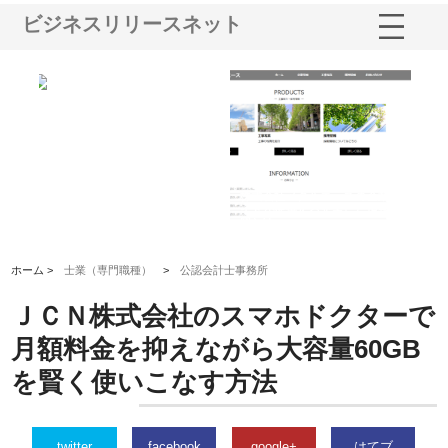
ビジネスリリースネット
三河
株式会社ナツハラが建設と鋲螺
株式会社メタルエースの企業サ
株
構空
で滋賀の暮らしを支える理由
イトが提供する充実した情報内
み
容とは
ホーム >
士業（専門職種）
>
公認会計士事務所
ＪＣＮ株式会社のスマホドクターで
月額料金を抑えながら大容量60GB
を賢く使いこなす方法
twitter
facebook
google+
はてブ