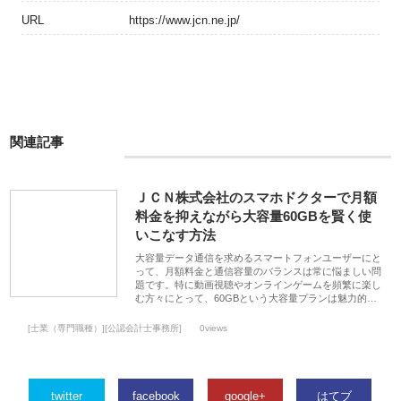
URL
https://www.jcn.ne.jp/
関連記事
ＪＣＮ株式会社のスマホドクターで月額
料金を抑えながら大容量60GBを賢く使
いこなす方法
大容量データ通信を求めるスマートフォンユーザーにと
って、月額料金と通信容量のバランスは常に悩ましい問
題です。特に動画視聴やオンラインゲームを頻繁に楽し
む方々にとって、60GBという大容量プランは魅力的…
[士業（専門職種）][公認会計士事務所]
0views
twitter
facebook
google+
はてブ