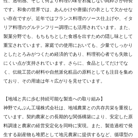
性、透明感、そして何より料理の味を邪魔しない純粋さが特長
です。和食の世界では、あんかけや唐揚げの衣として欠かせな
い存在ですが、近年ではフランス料理のソース仕上げや、イタ
リア料理のグルテンフリー調理にも活用されています。また、
製菓分野でも、もちもちとした食感を出すための隠し味として
重宝されています。家庭での使用においても、少量でしっかり
としたとろみがつくため経済的であり、料理初心者でも失敗し
にくい点が支持されています。さらに、食品としてだけでな
く、伝統工芸の材料や自然派化粧品の原料としても注目を集め
ており、その用途は年々広がりを見せています。
【地域と共に歩む持続可能な製造への取り組み】
神野でんぷん工場株式会社は、地域農業との共存共栄を重視し
ています。契約農家との長期的な関係構築により、安定した原
料調達と農家の経営安定化を同時に実現。また、製造過程で発
生する副産物も堆肥として地元農家に提供するなど、循環型の