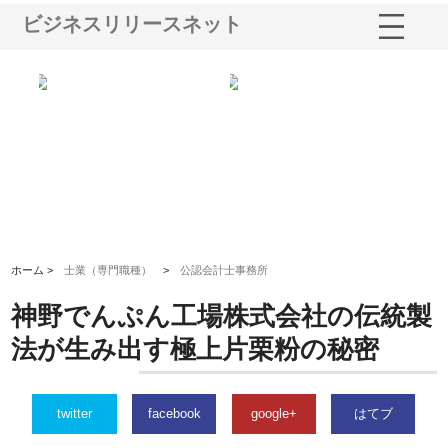
ビジネスリリースネット
選ば
株式会社名神精工の最新ニュー
有限会社エム・ビルドが南多摩
有
ルの
スリリース一覧と注目トピック
で選ばれる道路舗装と土木工事
ネ
の実力
ホーム >
士業（専門職種）
>
公認会計士事務所
神野でんぷん工場株式会社の伝統製
法が生み出す極上片栗粉の秘密
twitter
facebook
google+
はてブ