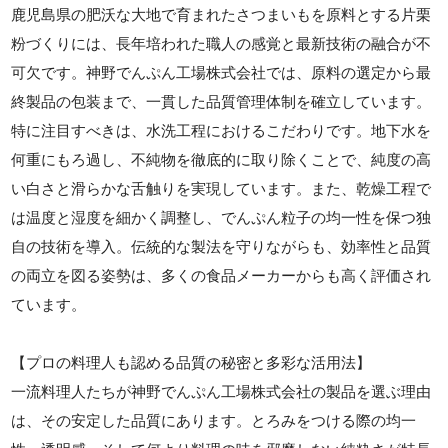
鹿児島県の肥沃な大地で育まれたさつまいもを原料とする片栗
粉づくりには、長年培われた職人の感覚と最新技術の融合が不
可欠です。神野でんぷん工場株式会社では、原料の選定から最
終製品の包装まで、一貫した品質管理体制を確立しています。
特に注目すべきは、水洗工程におけるこだわりです。地下水を
何重にもろ過し、不純物を徹底的に取り除くことで、純度の高
い白さと滑らかな舌触りを実現しています。また、乾燥工程で
は温度と湿度を細かく調整し、でんぷん粒子の均一性を保つ独
自の技術を導入。伝統的な製法を守りながらも、効率性と品質
の両立を図る姿勢は、多くの食品メーカーからも高く評価され
ています。
【プロの料理人も認める品質の秘密と多彩な活用法】
一流料理人たちが神野でんぷん工場株式会社の製品を選ぶ理由
は、その安定した品質にあります。とろみをつける際の均一