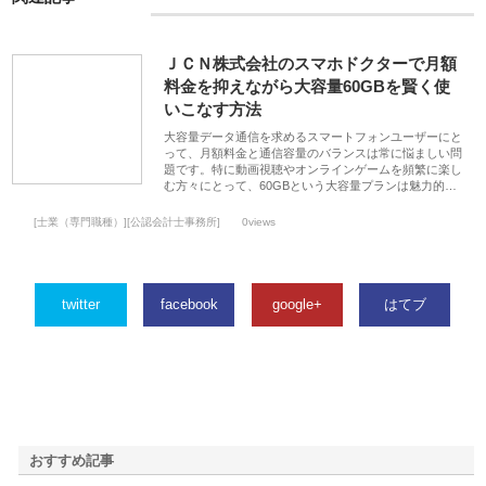
ＪＣＮ株式会社のスマホドクターで月額
料金を抑えながら大容量60GBを賢く使
いこなす方法
大容量データ通信を求めるスマートフォンユーザーにと
って、月額料金と通信容量のバランスは常に悩ましい問
題です。特に動画視聴やオンラインゲームを頻繁に楽し
む方々にとって、60GBという大容量プランは魅力的…
[士業（専門職種）][公認会計士事務所]
0views
twitter
facebook
google+
はてブ
おすすめ記事