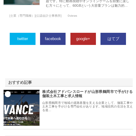
題です。特に動画視聴やオンラインゲームを頻繁に楽し
む方々にとって、60GBという大容量プランは魅力的…
[士業（専門職種）][公認会計士事務所]
0views
twitter
facebook
google+
はてブ
おすすめ記事
株式会社アドバンスロードが山形県鶴岡市で手がける
1
舗装土木工事と求人情報
山形県鶴岡市で地域の道路基盤を支える企業として、舗装工事や
土木工事を手がける専門会社があります。地域住民の生活を支え
る道…