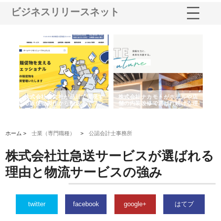
ビジネスリリースネット
ノー
株式会社耕文社が品川で実現す
株式会社ナカモトがホテルや店
株
の専
る販促物製作から配送までワン
舗の内装改修で選ばれ続ける理
れ
ストップ対応
由
強
ホーム >
士業（専門職種）
>
公認会計士事務所
株式会社辻急送サービスが選ばれる
理由と物流サービスの強み
twitter
facebook
google+
はてブ