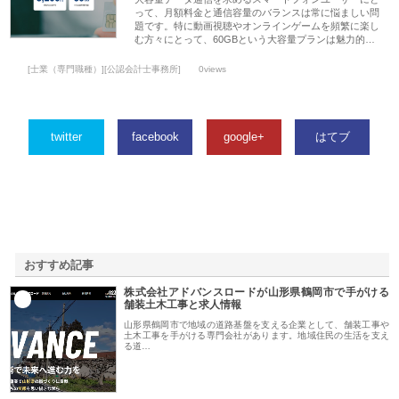
って、月額料金と通信容量のバランスは常に悩ましい問
題です。特に動画視聴やオンラインゲームを頻繁に楽し
む方々にとって、60GBという大容量プランは魅力的…
[士業（専門職種）][公認会計士事務所]
0views
twitter
facebook
google+
はてブ
おすすめ記事
株式会社アドバンスロードが山形県鶴岡市で手がける
1
舗装土木工事と求人情報
山形県鶴岡市で地域の道路基盤を支える企業として、舗装工事や
土木工事を手がける専門会社があります。地域住民の生活を支え
る道…