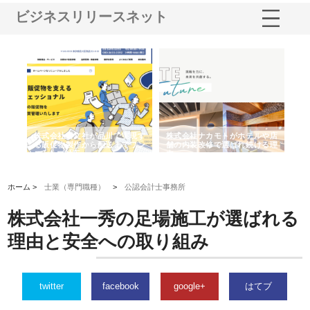
ビジネスリリースネット
ノー
株式会社耕文社が品川で実現す
株式会社ナカモトがホテルや店
株
の専
る販促物製作から配送までワン
舗の内装改修で選ばれ続ける理
れ
ストップ対応
由
強
ホーム >
士業（専門職種）
>
公認会計士事務所
株式会社一秀の足場施工が選ばれる
理由と安全への取り組み
twitter
facebook
google+
はてブ