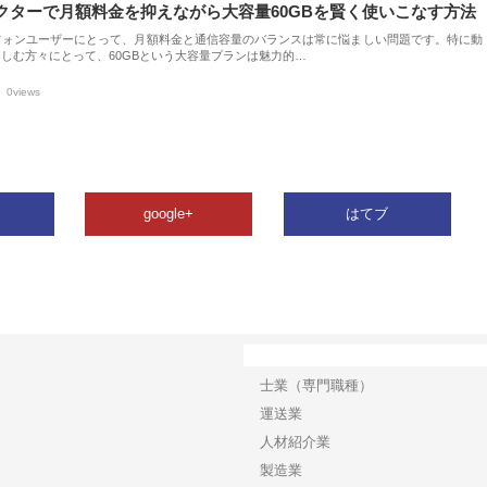
クターで月額料金を抑えながら大容量60GBを賢く使いこなす方法
フォンユーザーにとって、月額料金と通信容量のバランスは常に悩ましい問題です。特に動
しむ方々にとって、60GBという大容量プランは魅力的…
0views
google+
はてブ
カテゴリー
士業（専門職種）
運送業
人材紹介業
製造業