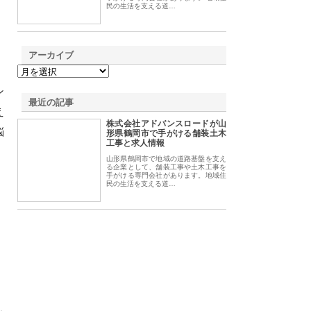
民の生活を支える道…
アーカイブ
ン
最近の記事
え
株式会社アドバンスロードが山
悩
形県鶴岡市で手がける舗装土木
工事と求人情報
山形県鶴岡市で地域の道路基盤を支え
る企業として、舗装工事や土木工事を
手がける専門会社があります。地域住
民の生活を支える道…