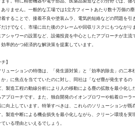
ります。特に精密機器や電子部品、医薬品製造などの分野では、微
くありません。一般的な工場では1立方フィートあたり数十万個の塵
付着することで、接着不良や塗装ムラ、電気的短絡などの問題を引
下だけでなく、市場に出た後のクレームや回収リスクにもつながり
エアシャワーの設置など、設備投資を中心としたアプローチが主流
り効率的かつ経済的な解決策を提案しています。
ーチ】
ソリューションの特徴は、「発生源対策」と「効率的除去」の二本
くか」に焦点を当てていたのに対し、同社は「なぜ塵が発生するの
ば、製造工程の動線分析により人の移動による塵の拡散を最小化し
るアプローチです。また、独自開発のイオンブロワーや粘着ローラ
幅に向上しています。特筆すべきは、これらのソリューションが既
す。製造中断による機会損失を最小化しながら、クリーン環境を実
けている理由といえるでしょう。