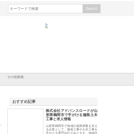
会社ＣＳＡの事業内容と強
株式会社山形道路が手がける舗
ホクシン設備株式会
徹底解説
装工事と土木技術の全容
る給排水空調消火設
績と強み
その他業種
おすすめ記事
株式会社アドバンスロードが山
1
形県鶴岡市で手がける舗装土木
工事と求人情報
山形県鶴岡市で地域の道路基盤を支え
る企業として、舗装工事や土木工事を
手がける専門会社があります。地域住