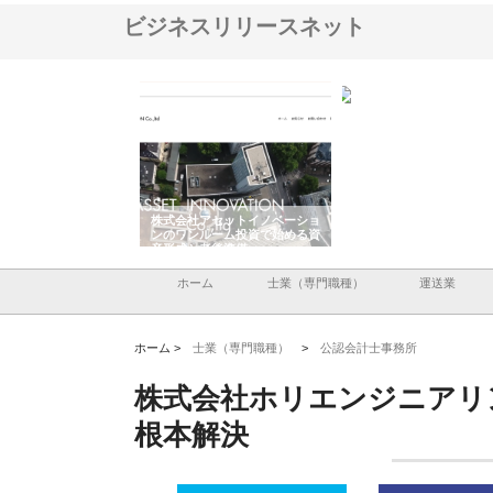
ビジネスリリースネット
ＯＮＯｃｏｍｐａｎｙ
株式会社アセットイノベーショ
庭楽株式会社が知多半島
ら広域配送を実現でき
ンのワンルーム投資で始める資
と名古屋で叶える理想の
産形成と老後準備
間
ホーム
士業（専門職種）
運送業
ホーム >
士業（専門職種）
>
公認会計士事務所
株式会社ホリエンジニアリ
根本解決