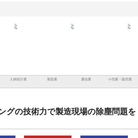
と三河
株式会社ナツハラが建設と鋲螺
株式会社メタルエースの企業サ
株式
外構空
で滋賀の暮らしを支える理由
イトが提供する充実した情報内
みを
容とは
人材紹介業
製造業
通信業
小売業・販売業
ングの技術力で製造現場の除塵問題を