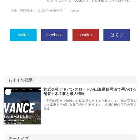
む方々にとって、60GBという大容量プランは魅力的…
[士業（専門職種）][公認会計士事務所]
0views
twitter
facebook
google+
はてブ
おすすめ記事
株式会社アドバンスロードが山形県鶴岡市で手がける
1
舗装土木工事と求人情報
山形県鶴岡市で地域の道路基盤を支える企業として、舗装工事や
土木工事を手がける専門会社があります。地域住民の生活を支え
る道…
アーカイブ