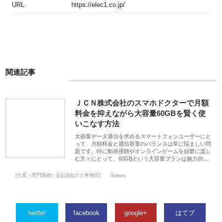
URL
https://elec1.co.jp/
関連記事
ＪＣＮ株式会社のスマホドクターで月額
料金を抑えながら大容量60GBを賢く使
いこなす方法
大容量データ通信を求めるスマートフォンユーザーにと
って、月額料金と通信容量のバランスは常に悩ましい問
題です。特に動画視聴やオンラインゲームを頻繁に楽し
む方々にとって、60GBという大容量プランは魅力的…
[士業（専門職種）][公認会計士事務所]
0views
twitter
facebook
google+
はてブ