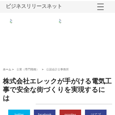
ビジネスリリースネット
シー
株式会社アクアスペースが水中
株式会社地盤調査事務所が選ば
株
ム導
から陸上まで一貫施工できる理
れ続ける理由と建設コンサルの
ス
由
強み
ホーム >
士業（専門職種）
>
公認会計士事務所
株式会社エレックが手がける電気工
事で安全な街づくりを実現するに
は
twitter
facebook
google+
はてブ