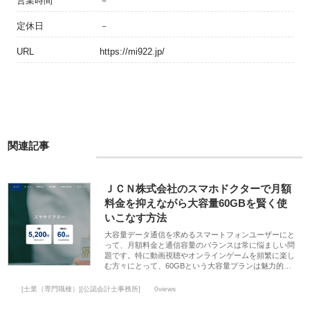
営業時間
－
定休日
－
URL
https://mi922.jp/
関連記事
ＪＣＮ株式会社のスマホドクターで月額
料金を抑えながら大容量60GBを賢く使
いこなす方法
大容量データ通信を求めるスマートフォンユーザーにと
って、月額料金と通信容量のバランスは常に悩ましい問
題です。特に動画視聴やオンラインゲームを頻繁に楽し
む方々にとって、60GBという大容量プランは魅力的…
[士業（専門職種）][公認会計士事務所]
0views