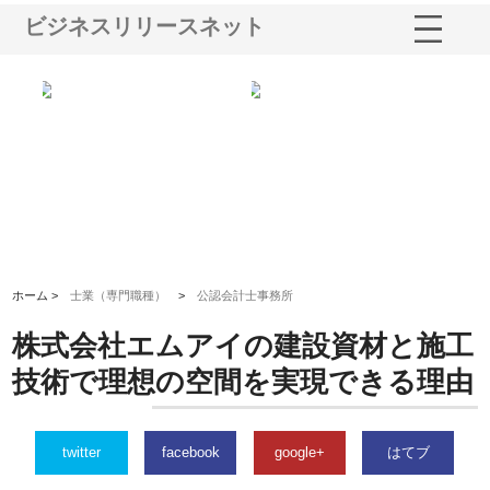
ビジネスリリースネット
多摩
有限会社松幸商店が手がける織
北海道軽金属株式会社がスノー
株
工事
ネームと下げ札の製造技術
フライとテーパーブロックの専
る
用ページを新設
ス
ホーム >
士業（専門職種）
>
公認会計士事務所
株式会社エムアイの建設資材と施工
技術で理想の空間を実現できる理由
twitter
facebook
google+
はてブ